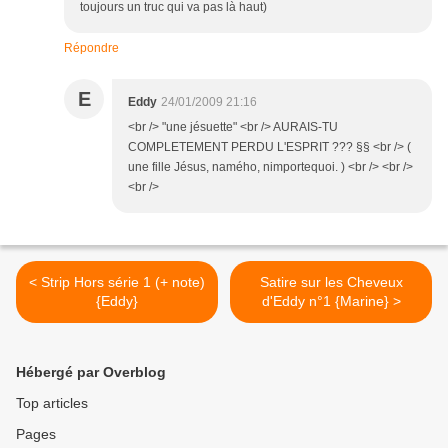
toujours un truc qui va pas là haut)
Répondre
E
Eddy
24/01/2009 21:16
<br /> "une jésuette" <br /> AURAIS-TU
COMPLETEMENT PERDU L'ESPRIT ??? §§ <br /> (
une fille Jésus, namého, nimportequoi. ) <br /> <br />
<br />
< Strip Hors série 1 (+ note)
Satire sur les Cheveux
{Eddy}
d'Eddy n°1 {Marine} >
Hébergé par Overblog
Top articles
Pages