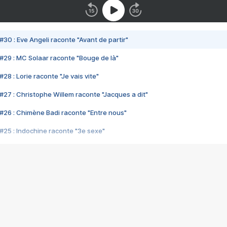
#30 : Eve Angeli raconte "Avant de partir"
#29 : MC Solaar raconte "Bouge de là"
28 : Lorie raconte "Je vais vite"
#27 : Christophe Willem raconte "Jacques a dit"
#26 : Chimène Badi raconte "Entre nous"
#25 : Indochine raconte "3e sexe"
#24 : Zaho raconte "C'est chelou"
#23 : Patrick Bruel raconte "Au café des délices"
#22 : Kyo raconte "Le chemin"
#21 : Nolwenn Leroy raconte "Cassé"
#20 : Patrick Hernandez raconte "Born to be alive"