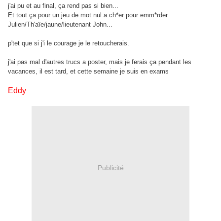
j'ai pu et au final, ça rend pas si bien...
Et tout ça pour un jeu de mot nul a ch*er pour emm*rder
Julien/Th'aïe/jaune/lieutenant John...
p'tet que si j'i le courage je le retoucherais.
j'ai pas mal d'autres trucs a poster, mais je ferais ça pendant les
vacances, il est tard, et cette semaine je suis en exams
Eddy
Publicité