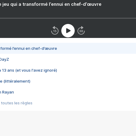
e jeu qui a transformé l’ennui en chef-d’œuvre
nsformé l’ennui en chef-d’œuvre
 DayZ
 a 13 ans (et vous l'avez ignoré)
e (littéralement)
im Rayan
 toutes les règles
s les jeux vidéo
us choquant de Rockstar ? - Le scandale BULLY
e plus moche de Steam