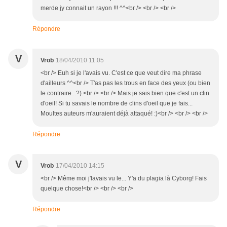
merde jy connait un rayon !!! ^^<br /> <br /> <br />
Répondre
V
Vrob
18/04/2010 11:05
<br /> Euh si je l'avais vu. C'est ce que veut dire ma phrase
d'ailleurs ^^<br /> T'as pas les trous en face des yeux (ou bien
le contraire...?).<br /> <br /> Mais je sais bien que c'est un clin
d'oeil! Si tu savais le nombre de clins d'oeil que je fais...
Moultes auteurs m'auraient déjà attaqué! :)<br /> <br /> <br />
Répondre
V
Vrob
17/04/2010 14:15
<br /> Même moi j'lavais vu le... Y'a du plagia là Cyborg! Fais
quelque chose!<br /> <br /> <br />
Répondre