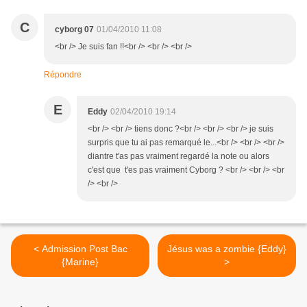
C
cyborg 07
01/04/2010 11:08
<br /> Je suis fan !!<br /> <br /> <br />
Répondre
E
Eddy
02/04/2010 19:14
<br /> <br /> tiens donc ?<br /> <br /> <br /> je suis
surpris que tu ai pas remarqué le...<br /> <br /> <br />
diantre t'as pas vraiment regardé la note ou alors
c'est que t'es pas vraiment Cyborg ? <br /> <br /> <br
/> <br />
< Admission Post Bac
Jésus was a zombie {Eddy}
{Marine}
>