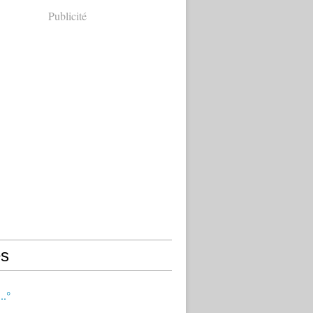
Publicité
s
..°