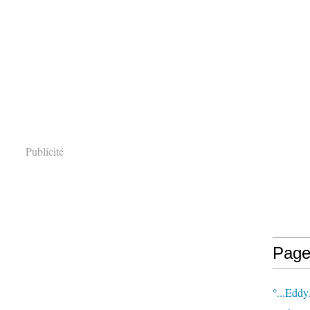
Publicité
Page
°...Eddy.