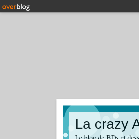
La crazy 
Le blog de BDs et dess