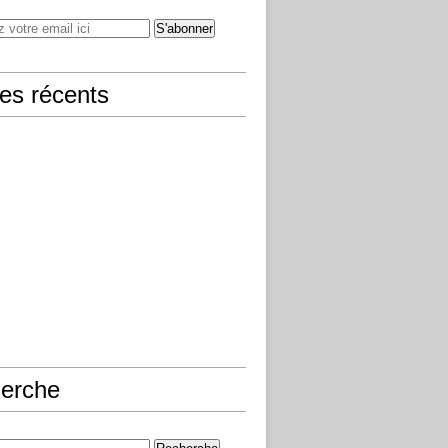
les récents
erche