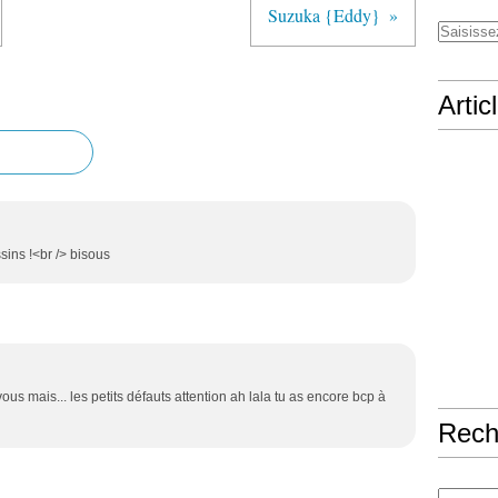
Suzuka {Eddy}
Artic
ssins !<br /> bisous
avous mais... les petits défauts attention ah lala tu as encore bcp à
Rech