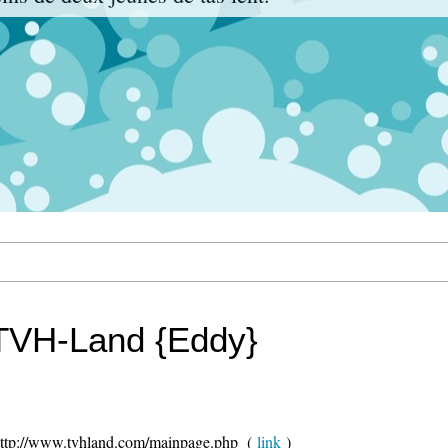
e TVH-Land {Eddy}
 : http://www.tvhland.com/mainpage.php (
link
)