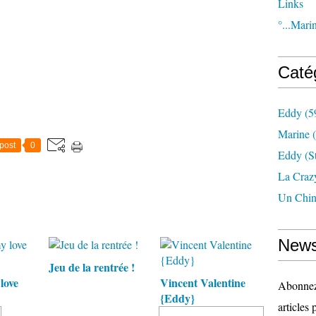
Links
°...Marin
Caté
Eddy
(5
Marine
(
post
0
Eddy (st
La Craz
Un Chin
News
Jeu de la rentrée !
love
Vincent Valentine
Abonnez-
{Eddy}
articles 