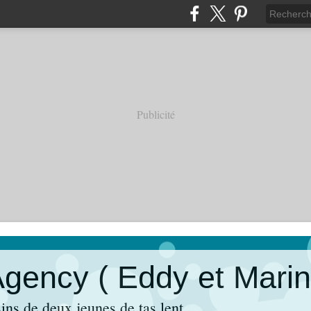
Publicité
Agency ( Eddy et Marin
ins de deux jeunes de tas lent.