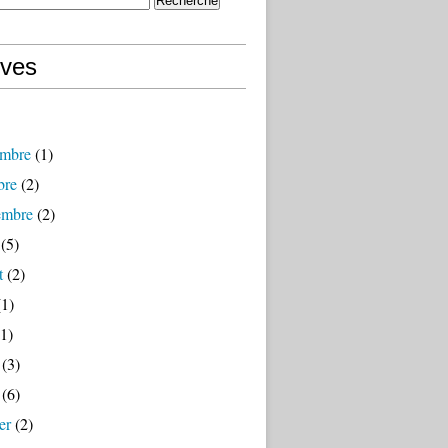
ives
mbre
(1)
bre
(2)
embre
(2)
(5)
t
(2)
1)
1)
(3)
(6)
er
(2)