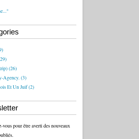
e...°
gories
9)
29)
rip)
(26)
y-Agency.
(3)
ois Et Un Juif
(2)
letter
vous pour être averti des nouveaux
publiés.